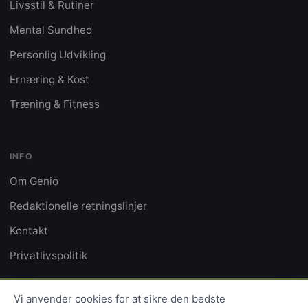
Livsstil & Rutiner
Mental Sundhed
Personlig Udvikling
Ernæring & Kost
Træning & Fitness
INFO
Om Genio
Redaktionelle retningslinjer
Kontakt
Privatlivspolitik
Vi anvender cookies for at sikre den bedste