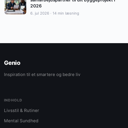
2026
6. jul 2026 · 14 min læsning
Genio
Inspiration til et smartere og bedre liv
INDHOLD
Livsstil & Rutiner
Mental Sundhed