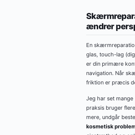
Skærmreparat
ændrer pers
En skærmreparation 
glas, touch-lag (di
er din primære kont
navigation. Når skær
friktion er præcis d
Jeg har set mange 
praksis bruger fle
mere, undgår beste
kosmetisk problem 