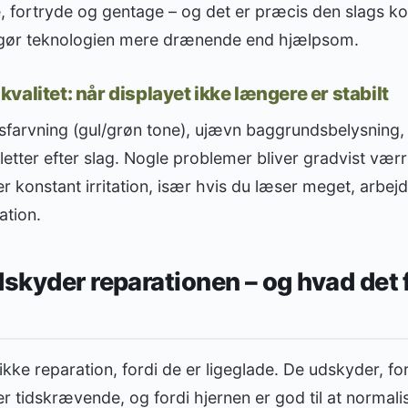
e, fortryde og gentage – og det er præcis den slags ko
 gør teknologien mere drænende end hjælpsom.
alitet: når displayet ikke længere er stabilt
isfarvning (gul/grøn tone), ujævn baggrundsbelysning,
pletter efter slag. Nogle problemer bliver gradvist vær
r konstant irritation, især hvis du læser meget, arbejd
ation.
dskyder reparationen – og hvad det 
kke reparation, fordi de er ligeglade. De udskyder, for
er tidskrævende, og fordi hjernen er god til at normalise