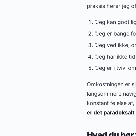
praksis hører jeg o
“Jeg kan godt li
“Jeg er bange fo
“Jeg ved ikke, o
“Jeg har ikke tid
“Jeg er i tvivl o
Omkostningen er sjæl
langsommere naviga
konstant følelse af, 
er det paradoksalt 
Hvad du bør 