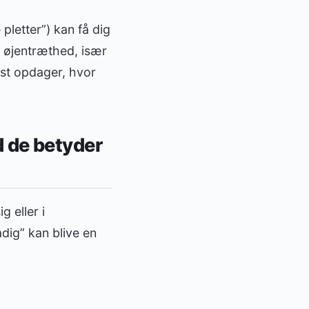
 pletter”) kan få dig
ge øjentræthed, især
ørst opdager, hvor
 de betyder
 eller i
dig” kan blive en