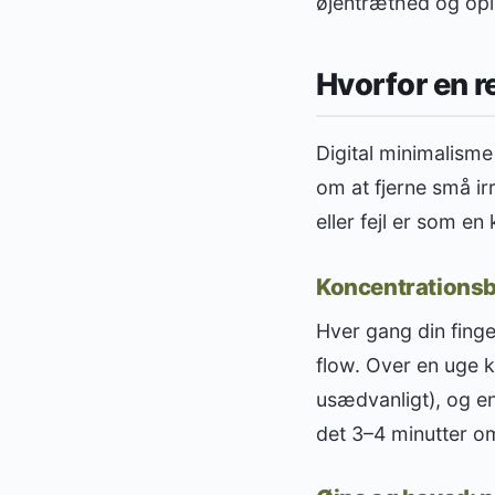
øjentræthed og ople
Hvorfor en r
Digital minimalisme
om at fjerne små 
eller fejl er som e
Koncentrationsb
Hver gang din finge
flow. Over en uge k
usædvanligt), og en
det 3–4 minutter om 