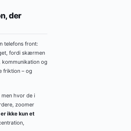
n, der
 telefons front:
oget, fordi skærmen
de, kommunikation og
 friktion – og
 men hvor de i
årdere, zoomer
 er ikke kun et
centration,