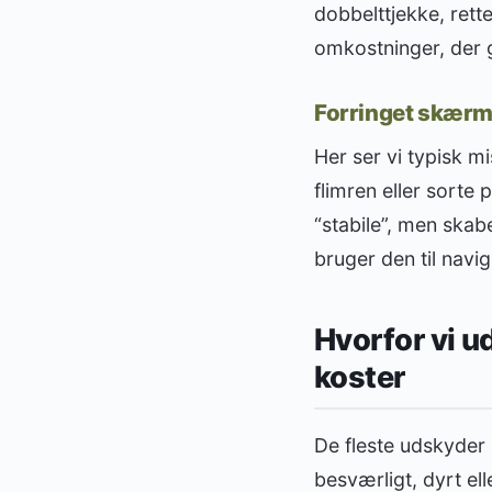
dobbelttjekke, rett
omkostninger, der
Forringet skærmkv
Her ser vi typisk m
flimren eller sorte 
“stabile”, men skabe
bruger den til navig
Hvorfor vi u
koster
De fleste udskyder i
besværligt, dyrt ell