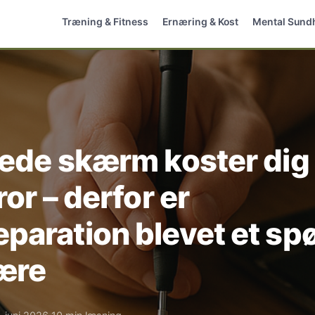
Træning & Fitness
Ernæring & Kost
Mental Sund
nede skærm koster dig
ror – derfor er
paration blevet et sp
ære