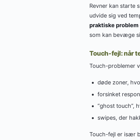
Revner kan starte 
udvide sig ved tem
praktiske problem e
som kan bevæge sig 
Touch-fejl: når te
Touch-problemer vi
døde zoner, hvor
forsinket respon
“ghost touch”, 
swipes, der hakk
Touch-fejl er især b