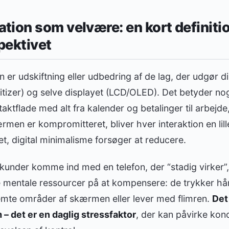
ion som velvære: en kort definitio
pektivet
er udskiftning eller udbedring af de lag, der udgør din
gitizer) og selve displayet (LCD/OLED). Det betyder n
aktflade med alt fra kalender og betalinger til arbej
men er kompromitteret, bliver hver interaktion en lille
et, digital minimalisme forsøger at reducere.
kunder komme ind med en telefon, der “stadig virker”,
re mentale ressourcer på at kompensere: de trykker h
mte områder af skærmen eller lever med flimren.
Det
– det er en daglig stressfaktor
, der kan påvirke kon