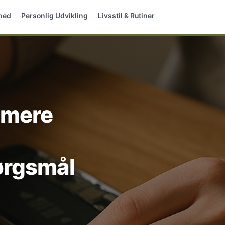
hed
Personlig Udvikling
Livsstil & Rutiner
 mere
ørgsmål