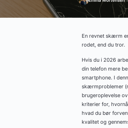
Emma Mortensen
1
·
En revnet skærm er 
rodet, end du tror.
Hvis du i 2026 arbe
din telefon mere bev
smartphone. I denne
skærmproblemer (re
brugeroplevelse ove
kriterier for, hvor
hvad du bør forvent
kvalitet og gennems