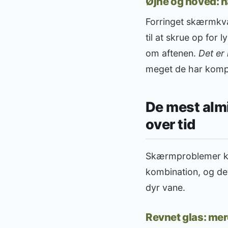
Øjne og hoved: n
Forringet skærmkvali
til at skrue op for
om aftenen.
Det er
meget de har kompe
De mest alm
over tid
Skærmproblemer komm
kombination, og det
dyr vane.
Revnet glas: me