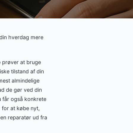
e din hverdag mere
e prøver at bruge
ske tilstand af din
mest almindelige
ad de gør ved din
u får også konkrete
 for at købe nyt,
en reparatør ud fra