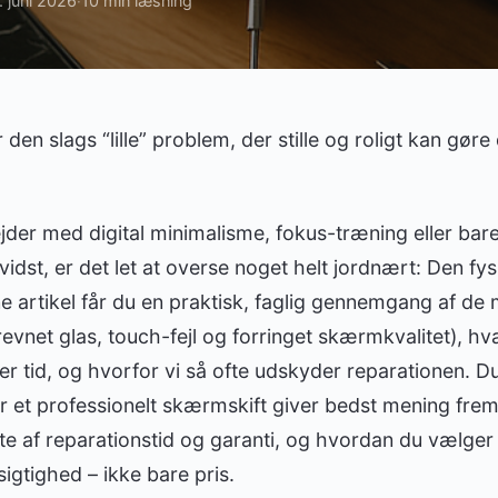
. juni 2026
10 min læsning
·
den slags “lille” problem, der stille og roligt kan gør
jder med digital minimalisme, fokus-træning eller bar
idst, er det let at overse noget helt jordnært: Den fysi
 artikel får du en praktisk, faglig gennemgang af de 
vnet glas, touch-fejl og forringet skærmkvalitet), hv
r tid, og hvorfor vi så ofte udskyder reparationen. D
når et professionelt skærmskift giver bedst mening frem
e af reparationstid og garanti, og hvordan du vælger 
igtighed – ikke bare pris.