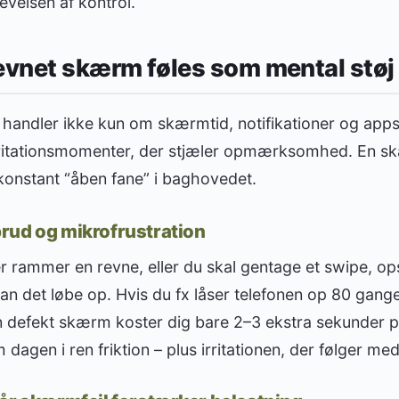
velsen af kontrol.
evnet skærm føles som mental støj
 handler ikke kun om skærmtid, notifikationer og app
irritationsmomenter, der stjæler opmærksomhed. En 
n konstant “åben fane” i baghovedet.
rud og mikrofrustration
r rammer en revne, eller du skal gentage et swipe, op
an det løbe op. Hvis du fx låser telefonen op 80 gange
 defekt skærm koster dig bare 2–3 ekstra sekunder pr.
dagen i ren friktion – plus irritationen, der følger med