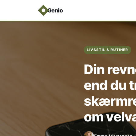
Genio
LIVSSTIL & RUTINER
Din rev
end du t
skærmre
om velv