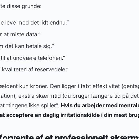
fte disse grunde:
ge leve med det lidt endnu.”
r at miste data.”
m det kan betale sig.”
 til at undvære telefonen.”
m kvaliteten af reservedele.”
dent kun kroner. Den ligger i tabt effektivitet (gentagn
tion), ekstra skærmtid (du bruger længere tid på de
at “tingene ikke spiller”.
Hvis du arbejder med mental
at acceptere en daglig irritationskilde i din mest br
forvente af et professionelt skærmsk