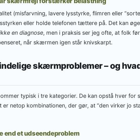
år skærmfejl forstærker belastning
tet (misfarvning, lavere lysstyrke, flimren eller “sorte
 lysstyrken eller holde telefonen tættere på. Det kan ø
 ikke en diagnose
, men i praksis ser jeg ofte, at folk f
nseret, når skærmen igen står knivskarpt.
indelige skærmproblemer – og hvad
er typisk i tre kategorier. De kan opstå hver for sig
 er netop kombinationen, der gør, at “den virker jo sta
re end et udseendeproblem