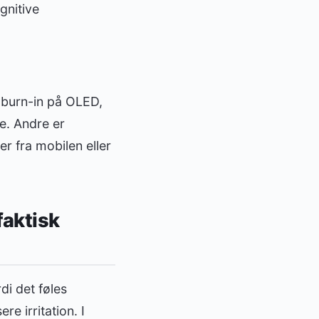
gnitive
 burn-in på OLED,
re. Andre er
er fra mobilen eller
faktisk
di det føles
re irritation. I