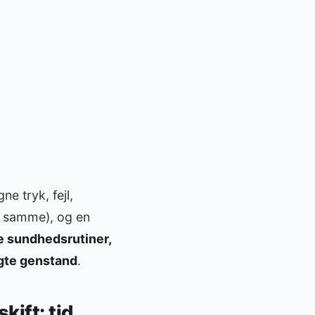
e tryk, fejl,
t samme), og en
e sundhedsrutiner,
ugte genstand
.
ift: tid,