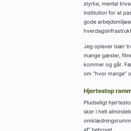
styrke, mental triv
institution for at 
gode arbejdsmiljøer
hverdagsinfrastruk
Jeg oplever især t
mange gæster, fitne
kommer og går. Fæl
om “hvor mange” og
Hjertestop ramm
Pludseligt hjertest
sker i helt almindel
omklædningsrummet 
af” behovet.