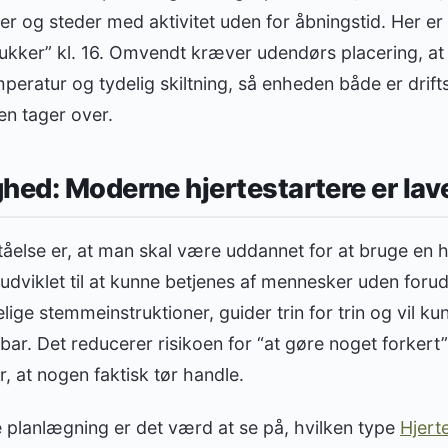
er og steder med aktivitet uden for åbningstid. Her er 
lukker” kl. 16. Omvendt kræver udendørs placering, at
mperatur og tydelig skiltning, så enheden både er drif
en tager over.
hed: Moderne hjertestartere er lavet
åelse er, at man skal være uddannet for at bruge en hj
udviklet til at kunne betjenes af mennesker uden for
lige stemmeinstruktioner, guider trin for trin og vil ku
bar. Det reducerer risikoen for “at gøre noget forkert
, at nogen faktisk tør handle.
e planlægning er det værd at se på, hvilken type
Hjert