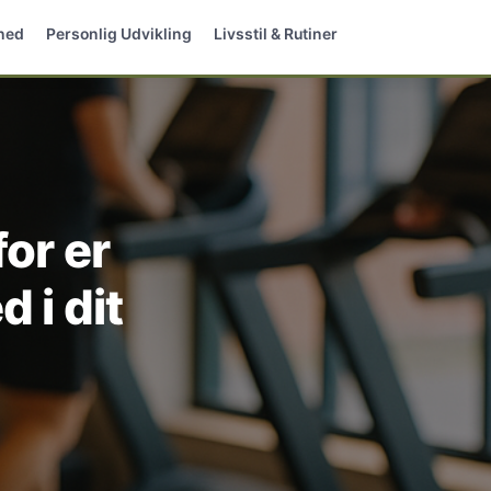
hed
Personlig Udvikling
Livsstil & Rutiner
or er
 i dit