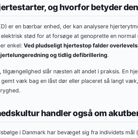
jertestarter, og hvorfor betyder de
ED) er en bærbar enhed, der kan analysere hjerterytme
 elektrisk stød for at forsøge at genoprette en normal
 er enkel:
Ved pludseligt hjertestop falder overlevel
ertelungeredning og tidlig defibrillering
.
 tilgængelighed slår næsten alt andet i praksis. En hje
 gemt væk bag en låst dør eller placeret så langt væk,
 tryghed.
edskultur handler også om akutbe
bølge i Danmark har bevæget sig fra individets mål (s