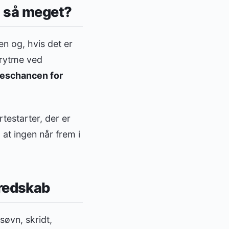
n så meget?
n og, hvis det er
 rytme ved
seschancen for
rtestarter, der er
 at ingen når frem i
redskab
øvn, skridt,