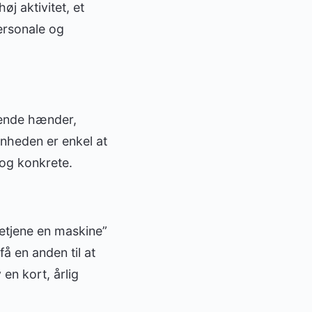
øj aktivitet, et
ersonale og
tende hænder,
 enheden er enkel at
e og konkrete.
etjene en maskine”
å en anden til at
 en kort, årlig