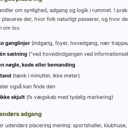
ndler om synlighed, adgang og logik i rummet. I praks
r placeres der, hvor folk naturligt passerer, og hvor d
n om lov.
ke ganglinjer
(indgang, foyer, hovedgang, nær trappe/
i én sætning
(“ved hovedindgangen ved informationsski
n nøgle, kode eller bemanding
stand
(tænk i minutter, ikke meter)
ter også kan finde den
ikke skjult
(fx vægskab med tydelig markering)
dendørs adgang
er udendørs placering mening: sportshaller, klubhuse