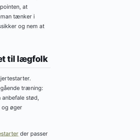
pointen, at
 man tænker i
tssikker og nem at
 til lægfolk
ertestarter.
udgående træning:
n anbefale stød,
” og øger
estarter
der passer