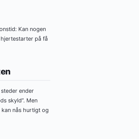
ponstid: Kan nogen
hjertestarter på få
ten
 steder ender
heds skyld”. Men
 kan nås hurtigt og