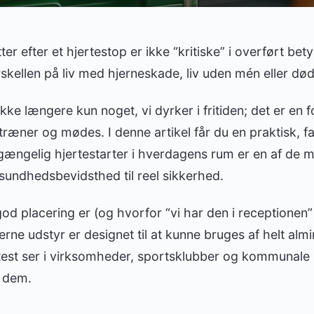
er efter et hjertestop er ikke “kritiske” i overført be
orskellen på liv med hjerneskade, liv uden mén eller død
ke længere kun noget, vi dyrker i fritiden; det er en f
, træner og mødes. I denne artikel får du en praktisk, 
 tilgængelig hjertestarter i hverdagens rum er en af de 
undhedsbevidsthed til reel sikkerhed.
od placering er (og hvorfor “vi har den i receptionen”
ne udstyr er designet til at kunne bruges af helt alm
oftest ser i virksomheder, sportsklubber og kommunale
 dem.