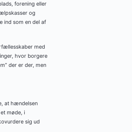
lads, forening eller
hjælpskasser og
e ind som en del af
orfællesskaber med
ninger, hvor borgere
em” der er der, men
te, at hændelsen
 et møde, i
kovurdere sig ud