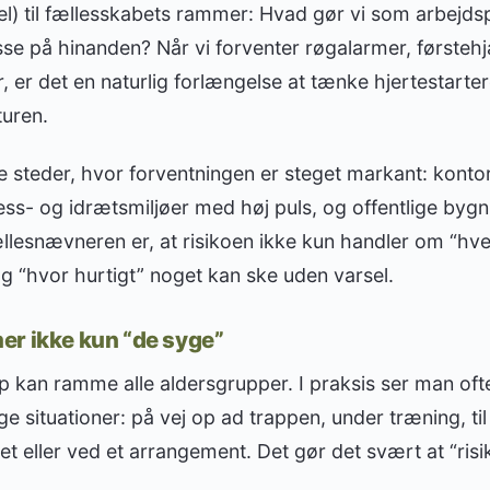
sel) til fællesskabets rammer: Hvad gør vi som arbejdsp
passe på hinanden? Når vi forventer røgalarmer, første
, er det en naturlig forlængelse at tænke hjertestarter
turen.
re steder, hvor forventningen er steget markant: kont
ss- og idrætsmiljøer med høj puls, og offentlige byg
lesnævneren er, at risikoen ikke kun handler om “hv
 “hvor hurtigt” noget kan ske uden varsel.
er ikke kun “de syge”
op kan ramme alle aldersgrupper. I praksis ser man of
ige situationer: på vej op ad trappen, under træning, til
eller ved et arrangement. Det gør det svært at “risi