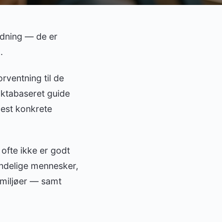
tydning — de er
.
orventning til de
faktabaseret guide
mest konkrete
 ofte ikke er godt
indelige mennesker,
 miljøer — samt