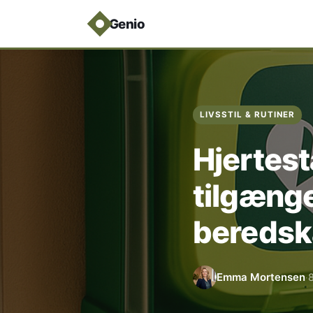
Genio
LIVSSTIL & RUTINER
Hjertest
tilgænge
bereds
Emma Mortensen
8
·