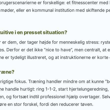
i brugerscenarierne er forskellige: et fitnesscenter med h
øder, eller en kommunal institution med skiftende p
itive i en presset situation?
r er dem, der tager højde for menneskelig stress: rys
es. Derfor er det ikke “nice to have”, men centralt, at
e er tydeligt illustreret, og at instruktionerne er kort
træne?
igtige fokus. Træning handler mindre om at kunne “b
 handle hurtigt: ring 1-1-2, start hjertelungeredning, f
n, og fortsæt indtil professionel hjælp overtager. Selv
e en stor forskel, fordi den reducerer tøven.