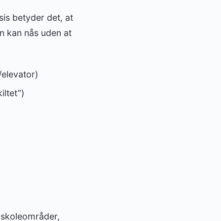
is betyder det, at
en kan nås uden at
elevator)
ltet”)
, skoleområder,