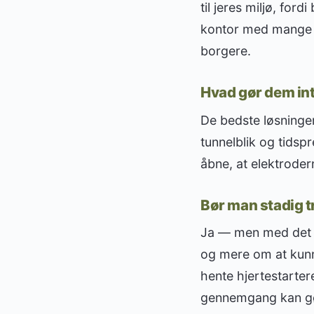
til jeres miljø, ford
kontor med mange m
borgere.
Hvad gør dem intu
De bedste løsninge
tunnelblik og tidspr
åbne, at elektrodern
Bør man stadig 
Ja — men med det r
og mere om at kunne
hente hjertestartere
gennemgang kan gør