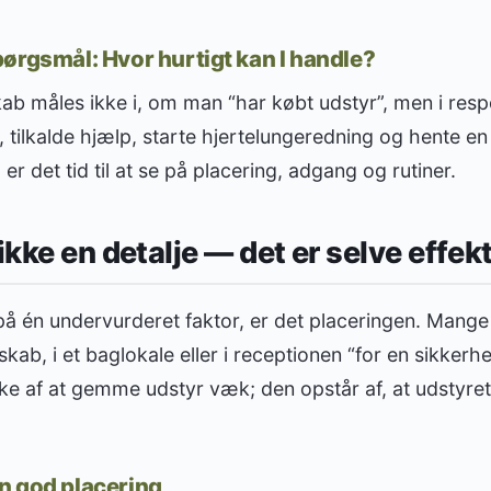
ørgsmål: Hvor hurtigt kan I handle?
ab måles ikke i, om man “har købt udstyr”, men i res
ilkalde hjælp, starte hjertelungeredning og hente en 
 er det tid til at se på placering, adgang og rutiner.
ikke en detalje — det er selve effek
på én undervurderet faktor, er det placeringen. Mange
 skab, i et baglokale eller i receptionen “for en sikker
ke af at gemme udstyr væk; den opstår af, at udstyret
n god placering