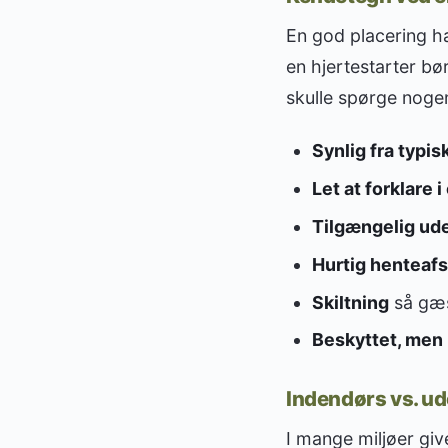
En god placering ha
en hjertestarter bø
skulle spørge noge
Synlig fra typis
Let at forklare 
Tilgængelig ude
Hurtig henteaf
Skiltning
så gæs
Beskyttet, men 
Indendørs vs. u
I mange miljøer giv