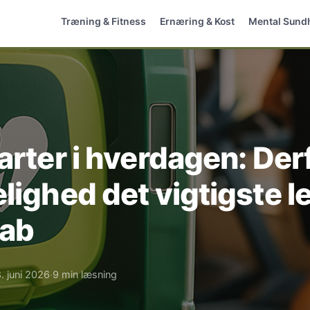
Træning & Fitness
Ernæring & Kost
Mental Sund
arter i hverdagen: Derf
lighed det vigtigste led
kab
. juni 2026
9 min læsning
·