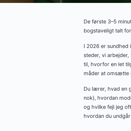
De første 3–5 minutt
bogstaveligt talt f
I 2026 er sundhed ik
steder, vi arbejder
til, hvorfor en let
måder at omsætte s
Du lærer, hvad en g
nok), hvordan moder
og hvilke fejl jeg 
hvordan du undgår